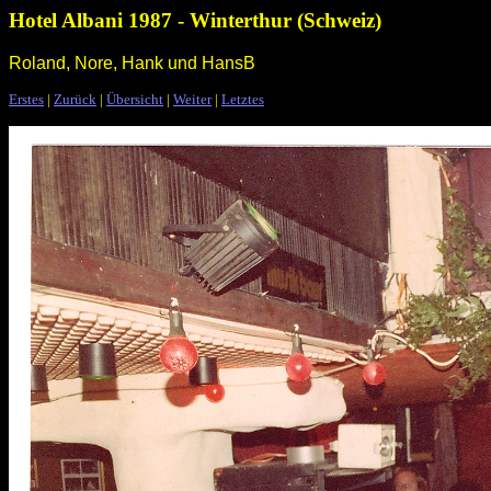
Hotel Albani 1987 - Winterthur (Schweiz)
Roland, Nore, Hank und HansB
Erstes
|
Zurück
|
Übersicht
|
Weiter
|
Letztes