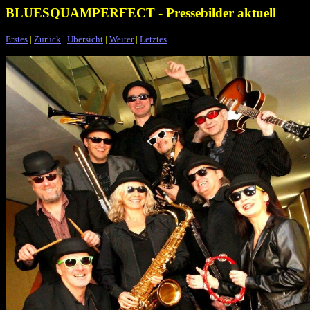
BLUESQUAMPERFECT - Pressebilder aktuell
Erstes
|
Zurück
|
Übersicht
|
Weiter
|
Letztes