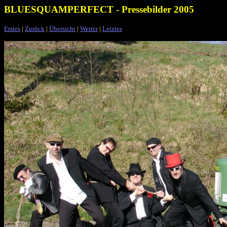
BLUESQUAMPERFECT - Pressebilder 2005
Erstes
|
Zurück
|
Übersicht
|
Weiter
|
Letztes