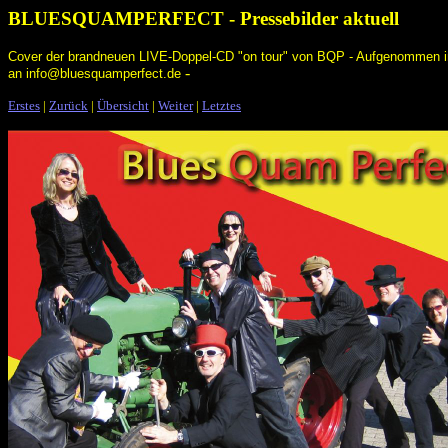
BLUESQUAMPERFECT - Pressebilder aktuell
Cover der brandneuen LIVE-Doppel-CD "on tour" von BQP - Aufgenommen im
-
an info@bluesquamperfect.de
Erstes
|
Zurück
|
Übersicht
|
Weiter
|
Letztes