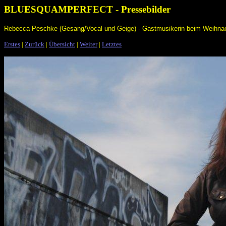
BLUESQUAMPERFECT - Pressebilder
Rebecca Peschke (Gesang/Vocal und Geige) - Gastmusikerin beim Weihnach
Erstes
|
Zurück
|
Übersicht
|
Weiter
|
Letztes